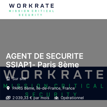
Aller
au
Page d'accueil
contenu
AGENT DE SECURITE
SSIAP1- Paris 8ème
Sur site
PARIS 8ème
,
Île-de-France
,
France
2 039,33 € par mois
Opérationnel